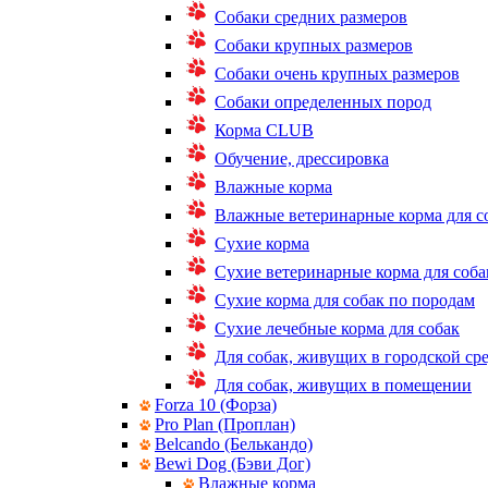
Собаки средних размеров
Собаки крупных размеров
Собаки очень крупных размеров
Собаки определенных пород
Корма CLUB
Обучение, дрессировка
Влажные корма
Влажные ветеринарные корма для с
Сухие корма
Сухие ветеринарные корма для соба
Сухие корма для собак по породам
Сухие лечебные корма для собак
Для собак, живущих в городской ср
Для собак, живущих в помещении
Forza 10 (Форза)
Pro Plan (Проплан)
Belcando (Белькандо)
Bewi Dog (Бэви Дог)
Влажные корма