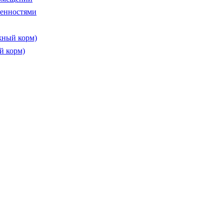
бенностями
жный корм)
й корм)