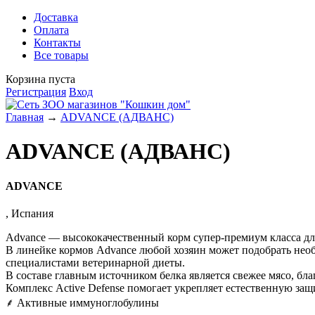
Доставка
Оплата
Контакты
Все товары
Корзина пуста
Регистрация
Вход
Главная
→
ADVANCE (АДВАНС)
ADVANCE (АДВАНС)
ADVANCE
,
Испания
Advance —
высококачественный корм супер-премиум класса д
В линейке кормов
Advance
любой хозяин может подобрать необ
специалистами ветеринарной диеты.
В составе главным источником белка является
свежее
мясо, бл
Комплекс
Active Defense
помогает укрепляет естественную защи
⸙
Активные иммуноглобулины