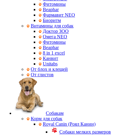
Фитомины
Beaphar
Фармавит NEO
Биоритм
Витамины для собак
Доктор ЗОО
Омега NEO
Фитомины
Beaphar
8 in 1 excel
Канвит
Unitabs
От блох и клещей
От глистов
Собакам
Корм для собак
Royal Canin (Роял Канин)
Собаки мелких размеров