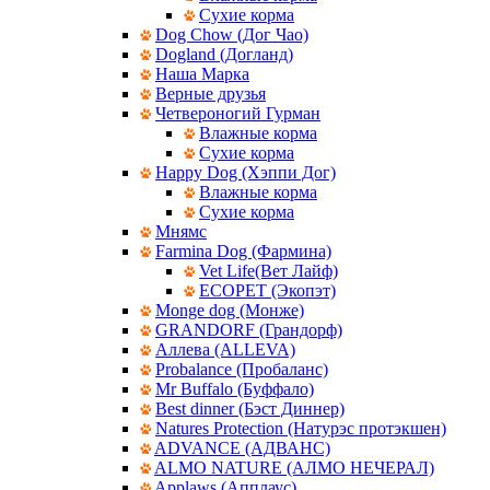
Сухие корма
Dog Chow (Дог Чао)
Dogland (Догланд)
Наша Марка
Верные друзья
Четвероногий Гурман
Влажные корма
Сухие корма
Happy Dog (Хэппи Дог)
Влажные корма
Сухие корма
Мнямс
Farmina Dog (Фармина)
Vet Life(Вет Лайф)
ECOPET (Экопэт)
Monge dog (Монже)
GRANDORF (Грандорф)
Аллева (ALLEVA)
Probalance (Пробаланс)
Mr Buffalo (Буффало)
Best dinner (Бэст Диннер)
Natures Protection (Натурэс протэкшен)
ADVANCE (АДВАНС)
ALMO NATURE (АЛМО НЕЧЕРАЛ)
Applaws (Апплаус)