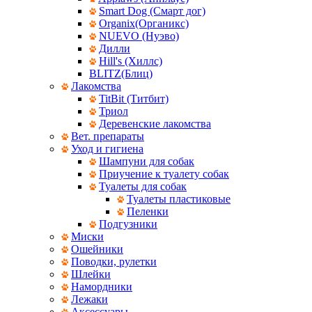
Smart Dog (Смарт дог)
Organix(Органикс)
NUEVO (Нуэво)
Дилли
Hill's (Хиллс)
BLITZ(Блиц)
Лакомства
TitBit (Титбит)
Триол
Деревенские лакомства
Вет. препараты
Уход и гигиена
Шампуни для собак
Приучение к туалету собак
Туалеты для собак
Туалеты пластиковые
Пеленки
Подгузники
Миски
Ошейники
Поводки, рулетки
Шлейки
Намордники
Лежаки
Аксессуары