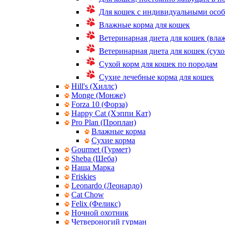
Для кошек с индивидуальными осо
Влажные корма для кошек
Ветеринарная диета для кошек (вла
Ветеринарная диета для кошек (сухо
Сухой корм для кошек по породам
Сухие лечебные корма для кошек
Hill's (Хиллс)
Monge (Монже)
Forza 10 (Форза)
Happy Cat (Хэппи Кат)
Pro Plan (Проплан)
Влажные корма
Сухие корма
Gourmet (Гурмет)
Sheba (Шеба)
Наша Марка
Friskies
Leonardo (Леонардо)
Cat Chow
Felix (Феликс)
Ночной охотник
Четвероногий гурман