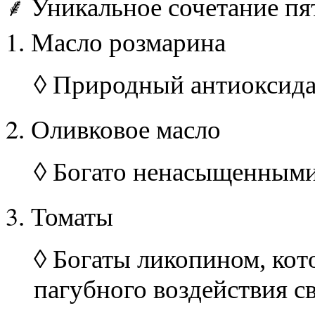
⸙
Уникальное сочетание пя
1
. Масло розмарина
◊
Природный антиоксида
2
. Оливковое масло
◊
Богато ненасыщенным
3
. Томаты
◊
Богаты ликопином, кот
пагубного воздействия с