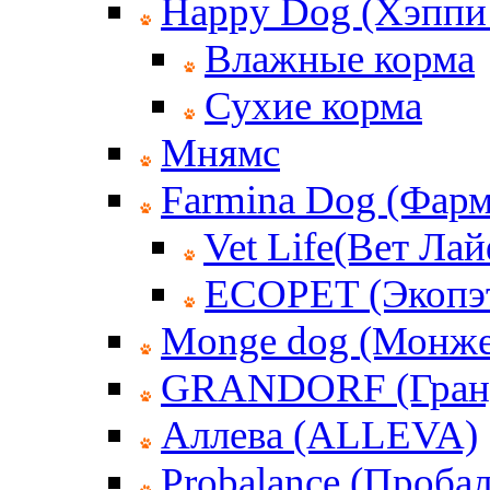
Happy Dog (Хэппи
Влажные корма
Сухие корма
Мнямс
Farmina Dog (Фар
Vet Life(Вет Лай
ECOPET (Экопэ
Monge dog (Монже
GRANDORF (Гран
Аллева (ALLEVA)
Probalance (Пробал