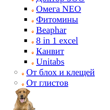
Омега NEO
Фитомины
Beaphar
8 in 1 excel
Канвит
Unitabs
От блох и клещей
От глистов