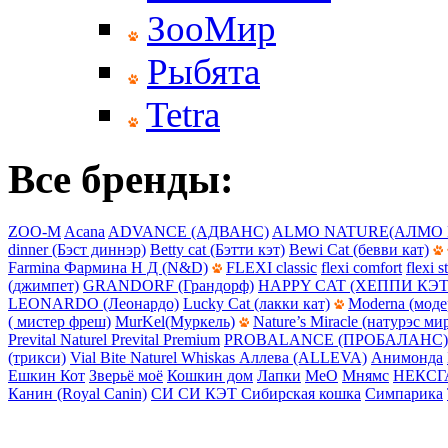
ЗооМир
Рыбята
Tetra
Все бренды:
ZOO-M
Acana
ADVANCE (АДВАНС)
ALMO NATURE(АЛМО 
dinner (Бэст диннэр)
Betty cat (Бэтти кэт)
Bewi Cat (бевви кат)
Farmina Фармина Н Д (N&D)
FLEXI classic
flexi comfort
flexi s
(джимпет)
GRANDORF (Грандорф)
HAPPY CAT (ХЕППИ КЭТ
LEONARDO (Леонардо)
Lucky Cat (лакки кат)
Moderna (моде
( мистер фреш)
MurKel(Муркель)
Nature’s Miracle (натурэс ми
Prevital Naturel
Prevital Premium
PROBALANCE (ПРОБАЛАНС)
(трикси)
Vial Bite Naturel
Whiskas
Аллева (ALLEVA)
Анимонда
Ешкин Кот
Зверьё моё
Кошкин дом
Лапки
МеО
Мнямс
НЕКСГ
Канин (Royal Canin)
СИ СИ КЭТ
Сибирская кошка
Симпарика