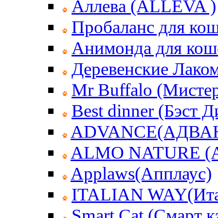
Аллева (ALLEVA )
Пробаланс для ко
Анимонда для кош
Деревенские Лаком
Mr Buffalo (Мисте
Best dinner (Бэст 
ADVANCE(АДВА
ALMO NATURE (
Applaws(Апплаус)
ITALIAN WAY(Ита
Smart Cat (Смарт к