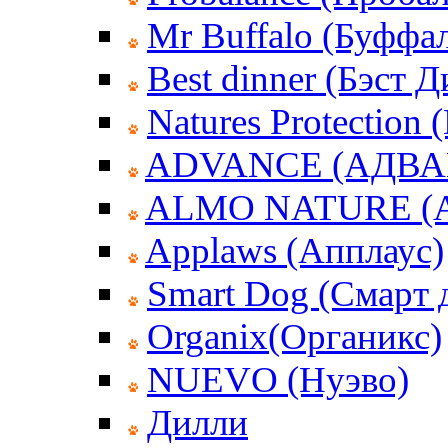
Mr Buffalo (Буффа
Best dinner (Бэст 
Natures Protection
ADVANCE (АДВА
ALMO NATURE (
Applaws (Апплаус)
Smart Dog (Смарт 
Organix(Органикс)
NUEVO (Нуэво)
Дилли