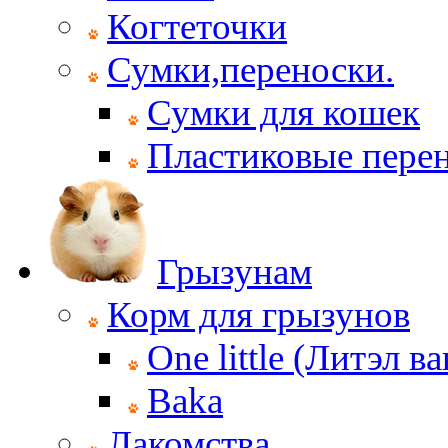
Когтеточки
Сумки,переноски.
Сумки для кошек
Пластиковые пере
Грызунам
Корм для грызунов
One little (Литэл ва
Baka
Лакомства