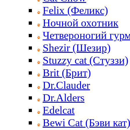
Felix (Феликс)
Ночной охотник
Четвероногий гур
Shezir (Шезир)
Stuzzy cat (Стуззи)
Brit (Брит)
Dr.Clauder
Dr.Alders
Edelcat
Bewi Cat (Бэви кат