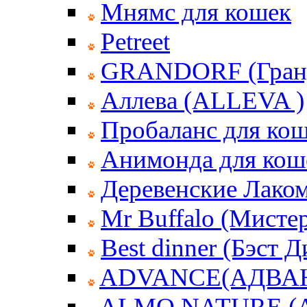
Мнямс для кошек
Petreet
GRANDORF (Гран
Аллева (ALLEVA )
Пробаланс для ко
Анимонда для кош
Деревенские Лаком
Mr Buffalo (Мисте
Best dinner (Бэст 
ADVANCE(АДВА
ALMO NATURE (