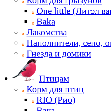
Корм для грызунов
One little (Литэл ва
Baka
Лакомства
Наполнители, сено, 
Гнезда и домики
Птицам
Корм для птиц
RIO (Рио)
Вака