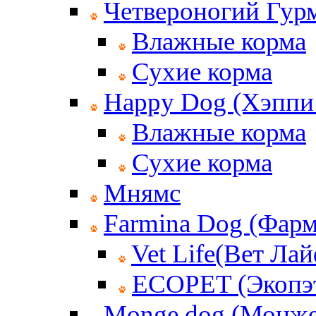
Четвероногий Гур
Влажные корма
Сухие корма
Happy Dog (Хэппи
Влажные корма
Сухие корма
Мнямс
Farmina Dog (Фар
Vet Life(Вет Лай
ECOPET (Экопэ
Monge dog (Монже