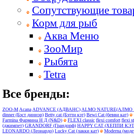
Сопутствующие тов
Корм для рыб
Аква Меню
ЗооМир
Рыбята
Tetra
Все бренды:
ZOO-M
Acana
ADVANCE (АДВАНС)
ALMO NATURE(АЛМО 
dinner (Бэст диннэр)
Betty cat (Бэтти кэт)
Bewi Cat (бевви кат)
Farmina Фармина Н Д (N&D)
FLEXI classic
flexi comfort
flexi s
(джимпет)
GRANDORF (Грандорф)
HAPPY CAT (ХЕППИ КЭТ
LEONARDO (Леонардо)
Lucky Cat (лакки кат)
Moderna (моде