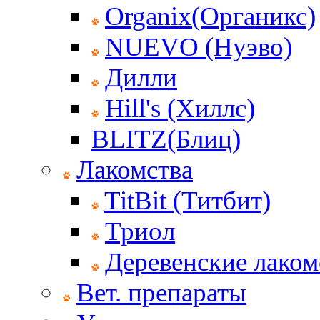
Organix(Органикс)
NUEVO (Нуэво)
Дилли
Hill's (Хиллс)
BLITZ(Блиц)
Лакомства
TitBit (Титбит)
Триол
Деревенские лаком
Вет. препараты