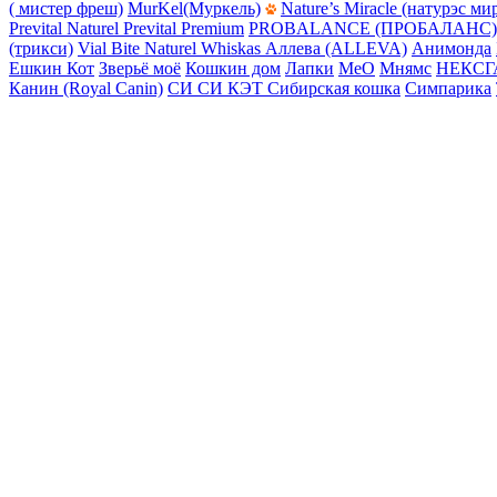
( мистер фреш)
MurKel(Муркель)
Nature’s Miracle (натурэс ми
Prevital Naturel
Prevital Premium
PROBALANCE (ПРОБАЛАНС)
(трикси)
Vial Bite Naturel
Whiskas
Аллева (ALLEVA)
Анимонда
Ешкин Кот
Зверьё моё
Кошкин дом
Лапки
МеО
Мнямс
НЕКСГ
Канин (Royal Canin)
СИ СИ КЭТ
Сибирская кошка
Симпарика