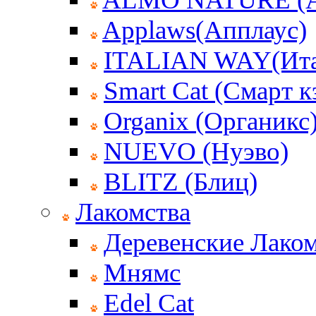
Applaws(Апплаус)
ITALIAN WAY(Ита
Smart Cat (Смарт к
Organix (Органикс
NUEVO (Нуэво)
BLITZ (Блиц)
Лакомства
Деревенские Лаком
Мнямс
Edel Cat