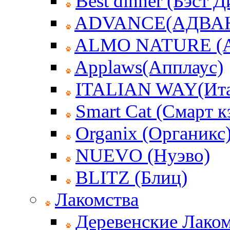
Best dinner (Бэст 
ADVANCE(АДВА
ALMO NATURE (
Applaws(Апплаус)
ITALIAN WAY(Ита
Smart Cat (Смарт к
Organix (Органикс
NUEVO (Нуэво)
BLITZ (Блиц)
Лакомства
Деревенские Лаком