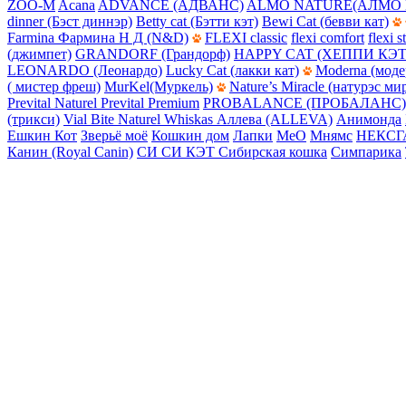
ZOO-M
Acana
ADVANCE (АДВАНС)
ALMO NATURE(АЛМО 
dinner (Бэст диннэр)
Betty cat (Бэтти кэт)
Bewi Cat (бевви кат)
Farmina Фармина Н Д (N&D)
FLEXI classic
flexi comfort
flexi s
(джимпет)
GRANDORF (Грандорф)
HAPPY CAT (ХЕППИ КЭТ
LEONARDO (Леонардо)
Lucky Cat (лакки кат)
Moderna (моде
( мистер фреш)
MurKel(Муркель)
Nature’s Miracle (натурэс ми
Prevital Naturel
Prevital Premium
PROBALANCE (ПРОБАЛАНС)
(трикси)
Vial Bite Naturel
Whiskas
Аллева (ALLEVA)
Анимонда
Ешкин Кот
Зверьё моё
Кошкин дом
Лапки
МеО
Мнямс
НЕКСГ
Канин (Royal Canin)
СИ СИ КЭТ
Сибирская кошка
Симпарика