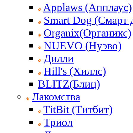
Applaws (Апплаус)
Smart Dog (Смарт 
Organix(Органикс)
NUEVO (Нуэво)
Дилли
Hill's (Хиллс)
BLITZ(Блиц)
Лакомства
TitBit (Титбит)
Триол