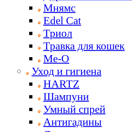
Мнямс
Edel Cat
Триол
Травка для кошек
Ме-О
Уход и гигиена
HARTZ
Шампуни
Умный спрей
Антигадины