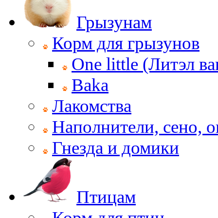
Грызунам
Корм для грызунов
One little (Литэл ва
Baka
Лакомства
Наполнители, сено, 
Гнезда и домики
Птицам
Корм для птиц