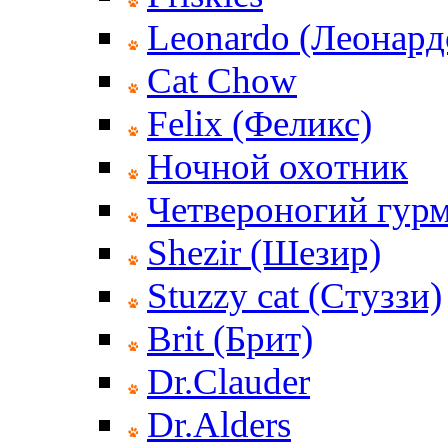
Leonardo (Леонард
Cat Chow
Felix (Феликс)
Ночной охотник
Четвероногий гур
Shezir (Шезир)
Stuzzy cat (Стуззи)
Brit (Брит)
Dr.Clauder
Dr.Alders