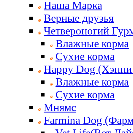
Наша Марка
Верные друзья
Четвероногий Гур
Влажные корма
Сухие корма
Happy Dog (Хэппи
Влажные корма
Сухие корма
Мнямс
Farmina Dog (Фар
Vet Life(Вет Лай