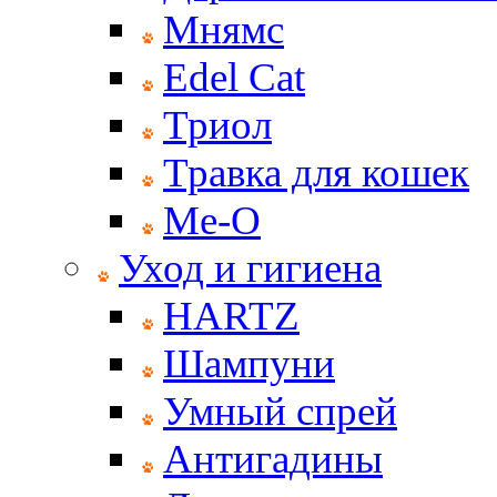
Мнямс
Edel Cat
Триол
Травка для кошек
Ме-О
Уход и гигиена
HARTZ
Шампуни
Умный спрей
Антигадины