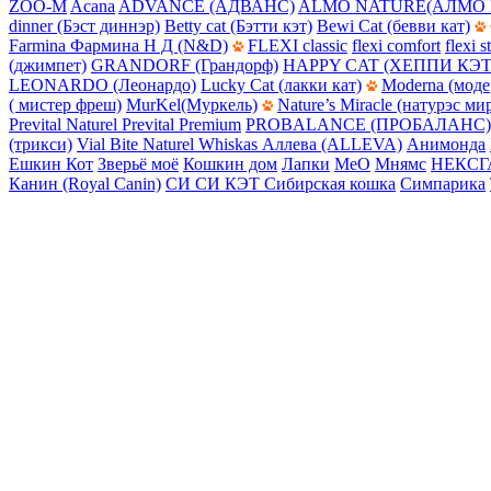
ZOO-M
Acana
ADVANCE (АДВАНС)
ALMO NATURE(АЛМО 
dinner (Бэст диннэр)
Betty cat (Бэтти кэт)
Bewi Cat (бевви кат)
Farmina Фармина Н Д (N&D)
FLEXI classic
flexi comfort
flexi s
(джимпет)
GRANDORF (Грандорф)
HAPPY CAT (ХЕППИ КЭТ
LEONARDO (Леонардо)
Lucky Cat (лакки кат)
Moderna (моде
( мистер фреш)
MurKel(Муркель)
Nature’s Miracle (натурэс ми
Prevital Naturel
Prevital Premium
PROBALANCE (ПРОБАЛАНС)
(трикси)
Vial Bite Naturel
Whiskas
Аллева (ALLEVA)
Анимонда
Ешкин Кот
Зверьё моё
Кошкин дом
Лапки
МеО
Мнямс
НЕКСГ
Канин (Royal Canin)
СИ СИ КЭТ
Сибирская кошка
Симпарика