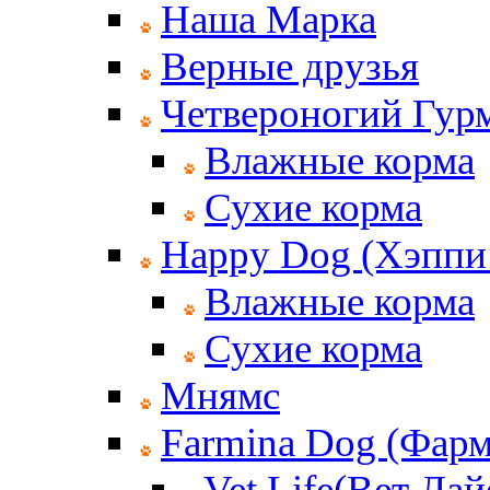
Наша Марка
Верные друзья
Четвероногий Гур
Влажные корма
Сухие корма
Happy Dog (Хэппи
Влажные корма
Сухие корма
Мнямс
Farmina Dog (Фар
Vet Life(Вет Лай