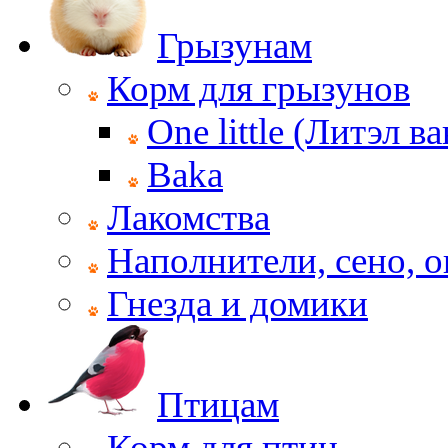
Грызунам
Корм для грызунов
One little (Литэл ва
Baka
Лакомства
Наполнители, сено, 
Гнезда и домики
Птицам
Корм для птиц