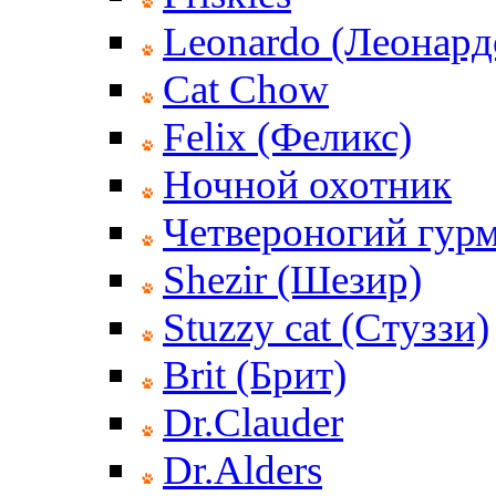
Leonardo (Леонард
Cat Chow
Felix (Феликс)
Ночной охотник
Четвероногий гур
Shezir (Шезир)
Stuzzy cat (Стуззи)
Brit (Брит)
Dr.Clauder
Dr.Alders