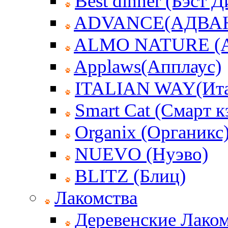
Best dinner (Бэст 
ADVANCE(АДВА
ALMO NATURE (
Applaws(Апплаус)
ITALIAN WAY(Ита
Smart Cat (Смарт к
Organix (Органикс
NUEVO (Нуэво)
BLITZ (Блиц)
Лакомства
Деревенские Лаком