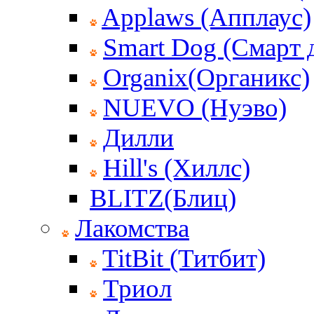
Applaws (Апплаус)
Smart Dog (Смарт 
Organix(Органикс)
NUEVO (Нуэво)
Дилли
Hill's (Хиллс)
BLITZ(Блиц)
Лакомства
TitBit (Титбит)
Триол