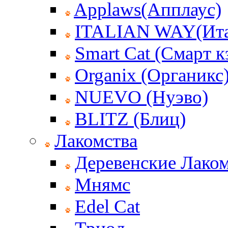
Applaws(Апплаус)
ITALIAN WAY(Ита
Smart Cat (Смарт к
Organix (Органикс
NUEVO (Нуэво)
BLITZ (Блиц)
Лакомства
Деревенские Лаком
Мнямс
Edel Cat