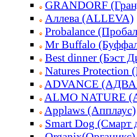
GRANDORF (Гран
Аллева (ALLEVA)
Probalance (Пробал
Mr Buffalo (Буффа
Best dinner (Бэст 
Natures Protection
ADVANCE (АДВА
ALMO NATURE (
Applaws (Апплаус)
Smart Dog (Смарт 
Organix(Органикс)