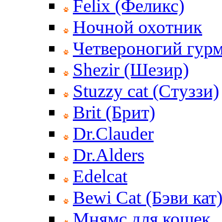
Felix (Феликс)
Ночной охотник
Четвероногий гур
Shezir (Шезир)
Stuzzy cat (Стуззи)
Brit (Брит)
Dr.Clauder
Dr.Alders
Edelcat
Bewi Cat (Бэви кат
Мнямс для кошек