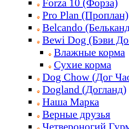
Forza 10 (Форза)
Pro Plan (Проплан)
Belcando (Белькан
Bewi Dog (Бэви До
Влажные корма
Сухие корма
Dog Chow (Дог Ча
Dogland (Догланд)
Наша Марка
Верные друзья
Четвероногий Гур