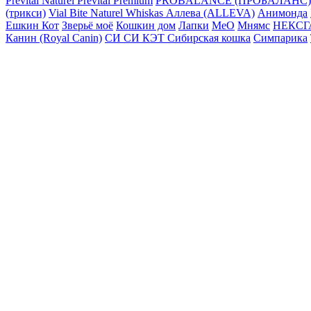
Prevital Naturel
Prevital Premium
PROBALANCE (ПРОБАЛАНС)
(трикси)
Vial Bite Naturel
Whiskas
Аллева (ALLEVA)
Анимонда
Ешкин Кот
Зверьё моё
Кошкин дом
Лапки
МеО
Мнямс
НЕКСГ
Канин (Royal Canin)
СИ СИ КЭТ
Сибирская кошка
Симпарика