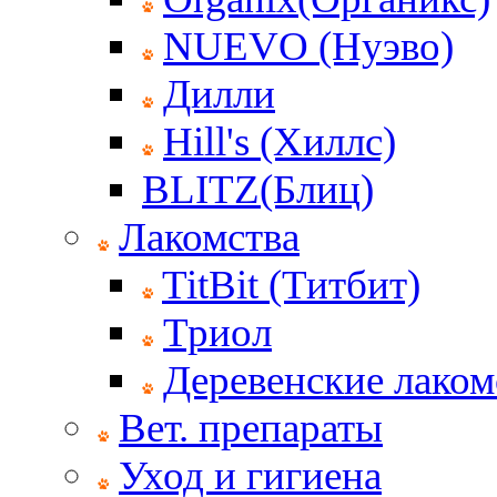
NUEVO (Нуэво)
Дилли
Hill's (Хиллс)
BLITZ(Блиц)
Лакомства
TitBit (Титбит)
Триол
Деревенские лаком
Вет. препараты
Уход и гигиена