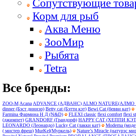
Сопутствующие тов
Корм для рыб
Аква Меню
ЗооМир
Рыбята
Tetra
Все бренды:
ZOO-M
Acana
ADVANCE (АДВАНС)
ALMO NATURE(АЛМО 
dinner (Бэст диннэр)
Betty cat (Бэтти кэт)
Bewi Cat (бевви кат)
Farmina Фармина Н Д (N&D)
FLEXI classic
flexi comfort
flexi s
(джимпет)
GRANDORF (Грандорф)
HAPPY CAT (ХЕППИ КЭТ
LEONARDO (Леонардо)
Lucky Cat (лакки кат)
Moderna (моде
( мистер фреш)
MurKel(Муркель)
Nature’s Miracle (натурэс ми