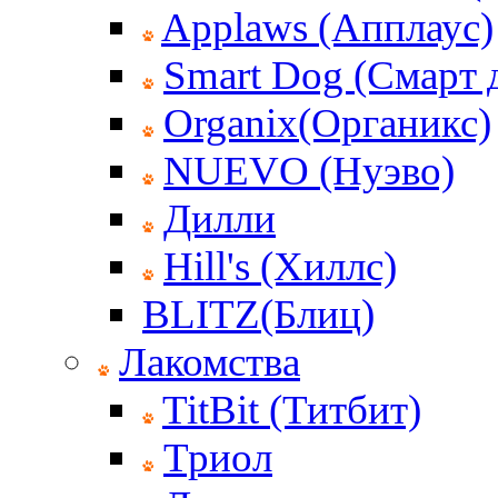
Applaws (Апплаус)
Smart Dog (Смарт 
Organix(Органикс)
NUEVO (Нуэво)
Дилли
Hill's (Хиллс)
BLITZ(Блиц)
Лакомства
TitBit (Титбит)
Триол