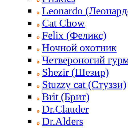
Leonardo (Леонард
Cat Chow
Felix (Феликс)
Ночной охотник
Четвероногий гур
Shezir (Шезир)
Stuzzy cat (Стуззи)
Brit (Брит)
Dr.Clauder
Dr.Alders