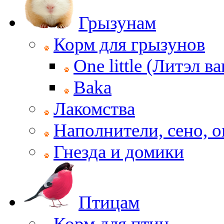
Грызунам
Корм для грызунов
One little (Литэл ва
Baka
Лакомства
Наполнители, сено, 
Гнезда и домики
Птицам
Корм для птиц