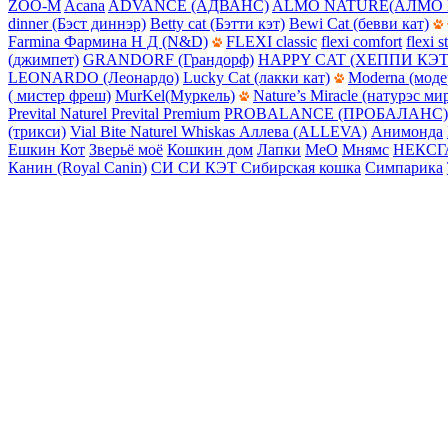
ZOO-M
Acana
ADVANCE (АДВАНС)
ALMO NATURE(АЛМО 
dinner (Бэст диннэр)
Betty cat (Бэтти кэт)
Bewi Cat (бевви кат)
Farmina Фармина Н Д (N&D)
FLEXI classic
flexi comfort
flexi s
(джимпет)
GRANDORF (Грандорф)
HAPPY CAT (ХЕППИ КЭТ
LEONARDO (Леонардо)
Lucky Cat (лакки кат)
Moderna (моде
( мистер фреш)
MurKel(Муркель)
Nature’s Miracle (натурэс ми
Prevital Naturel
Prevital Premium
PROBALANCE (ПРОБАЛАНС)
(трикси)
Vial Bite Naturel
Whiskas
Аллева (ALLEVA)
Анимонда
Ешкин Кот
Зверьё моё
Кошкин дом
Лапки
МеО
Мнямс
НЕКСГ
Канин (Royal Canin)
СИ СИ КЭТ
Сибирская кошка
Симпарика