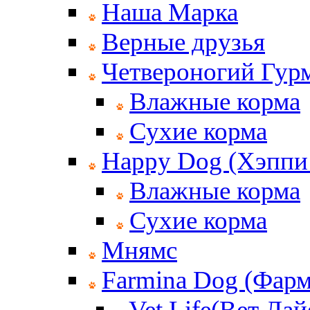
Наша Марка
Верные друзья
Четвероногий Гур
Влажные корма
Сухие корма
Happy Dog (Хэппи
Влажные корма
Сухие корма
Мнямс
Farmina Dog (Фар
Vet Life(Вет Лай