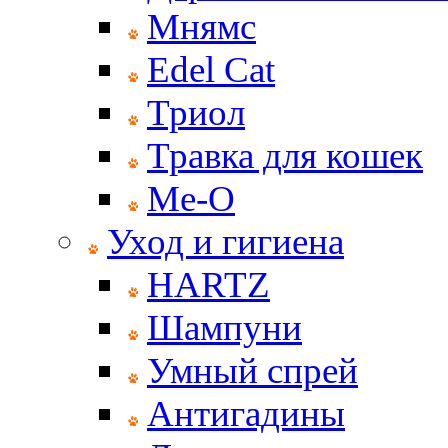
Мнямс
Edel Cat
Триол
Травка для кошек
Ме-О
Уход и гигиена
HARTZ
Шампуни
Умный спрей
Антигадины