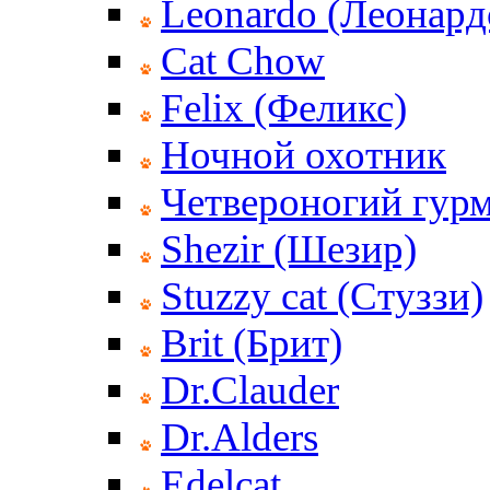
Leonardo (Леонард
Cat Chow
Felix (Феликс)
Ночной охотник
Четвероногий гур
Shezir (Шезир)
Stuzzy cat (Стуззи)
Brit (Брит)
Dr.Clauder
Dr.Alders
Edelcat