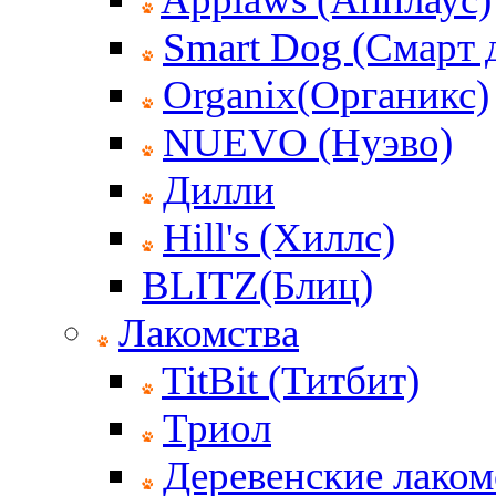
Smart Dog (Смарт 
Organix(Органикс)
NUEVO (Нуэво)
Дилли
Hill's (Хиллс)
BLITZ(Блиц)
Лакомства
TitBit (Титбит)
Триол
Деревенские лаком