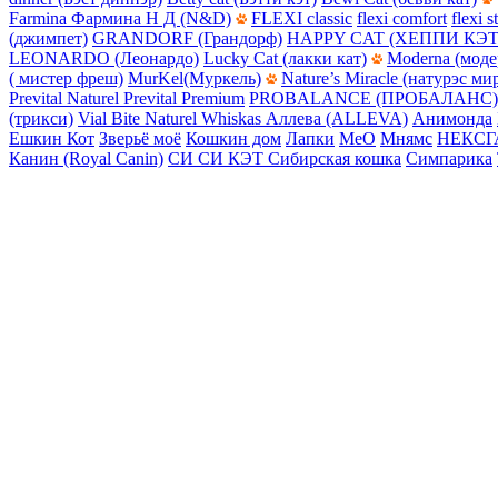
Farmina Фармина Н Д (N&D)
FLEXI classic
flexi comfort
flexi s
(джимпет)
GRANDORF (Грандорф)
HAPPY CAT (ХЕППИ КЭТ
LEONARDO (Леонардо)
Lucky Cat (лакки кат)
Moderna (моде
( мистер фреш)
MurKel(Муркель)
Nature’s Miracle (натурэс ми
Prevital Naturel
Prevital Premium
PROBALANCE (ПРОБАЛАНС)
(трикси)
Vial Bite Naturel
Whiskas
Аллева (ALLEVA)
Анимонда
Ешкин Кот
Зверьё моё
Кошкин дом
Лапки
МеО
Мнямс
НЕКСГ
Канин (Royal Canin)
СИ СИ КЭТ
Сибирская кошка
Симпарика