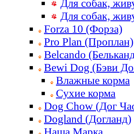
Для собак, жив
Для собак, жи
Forza 10 (Форза)
Pro Plan (Проплан)
Belcando (Белькан
Bewi Dog (Бэви До
Влажные корма
Сухие корма
Dog Chow (Дог Ча
Dogland (Догланд)
Наша Марка