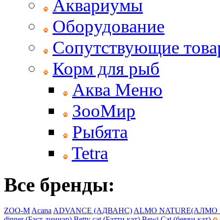
Аквариумы
Оборудование
Сопутствующие тов
Корм для рыб
Аква Меню
ЗооМир
Рыбята
Tetra
Все бренды:
ZOO-M
Acana
ADVANCE (АДВАНС)
ALMO NATURE(АЛМО 
dinner (Бэст диннэр)
Betty cat (Бэтти кэт)
Bewi Cat (бевви кат)