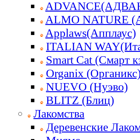
ADVANCE(АДВА
ALMO NATURE (
Applaws(Апплаус)
ITALIAN WAY(Ита
Smart Cat (Смарт к
Organix (Органикс
NUEVO (Нуэво)
BLITZ (Блиц)
Лакомства
Деревенские Лаком