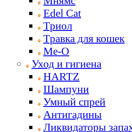
Мнямс
Edel Cat
Триол
Травка для кошек
Ме-О
Уход и гигиена
HARTZ
Шампуни
Умный спрей
Антигадины
Ликвидаторы запах