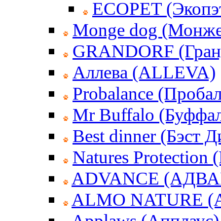
ECOPET (Экопэ
Monge dog (Монже
GRANDORF (Гран
Аллева (ALLEVA)
Probalance (Пробал
Mr Buffalo (Буффа
Best dinner (Бэст 
Natures Protection
ADVANCE (АДВА
ALMO NATURE (
Applaws (Апплаус)