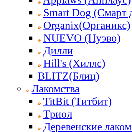
Smart Dog (Смарт 
Organix(Органикс)
NUEVO (Нуэво)
Дилли
Hill's (Хиллс)
BLITZ(Блиц)
Лакомства
TitBit (Титбит)
Триол
Деревенские лаком