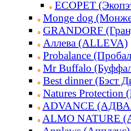
ECOPET (Экопэ
Monge dog (Монже
GRANDORF (Гран
Аллева (ALLEVA)
Probalance (Пробал
Mr Buffalo (Буффа
Best dinner (Бэст 
Natures Protection
ADVANCE (АДВА
ALMO NATURE (
Applaws (Апплаус)