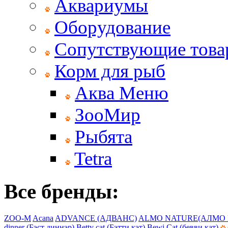
Аквариумы
Оборудование
Сопутствующие тов
Корм для рыб
Аква Меню
ЗооМир
Рыбята
Tetra
Все бренды:
ZOO-M
Acana
ADVANCE (АДВАНС)
ALMO NATURE(АЛМО 
dinner (Бэст диннэр)
Betty cat (Бэтти кэт)
Bewi Cat (бевви кат)