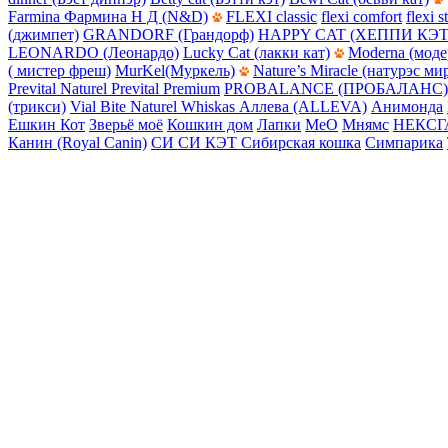
Farmina Фармина Н Д (N&D)
FLEXI classic
flexi comfort
flexi s
(джимпет)
GRANDORF (Грандорф)
HAPPY CAT (ХЕППИ КЭТ
LEONARDO (Леонардо)
Lucky Cat (лакки кат)
Moderna (моде
( мистер фреш)
MurKel(Муркель)
Nature’s Miracle (натурэс ми
Prevital Naturel
Prevital Premium
PROBALANCE (ПРОБАЛАНС)
(трикси)
Vial Bite Naturel
Whiskas
Аллева (ALLEVA)
Анимонда
Ешкин Кот
Зверьё моё
Кошкин дом
Лапки
МеО
Мнямс
НЕКСГ
Канин (Royal Canin)
СИ СИ КЭТ
Сибирская кошка
Симпарика