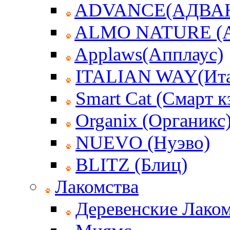
ADVANCE(АДВА
ALMO NATURE (
Applaws(Апплаус)
ITALIAN WAY(Ита
Smart Cat (Смарт к
Organix (Органикс
NUEVO (Нуэво)
BLITZ (Блиц)
Лакомства
Деревенские Лаком