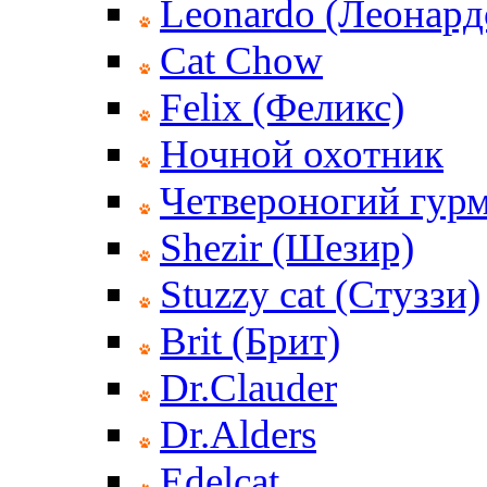
Leonardo (Леонард
Cat Chow
Felix (Феликс)
Ночной охотник
Четвероногий гур
Shezir (Шезир)
Stuzzy cat (Стуззи)
Brit (Брит)
Dr.Clauder
Dr.Alders
Edelcat