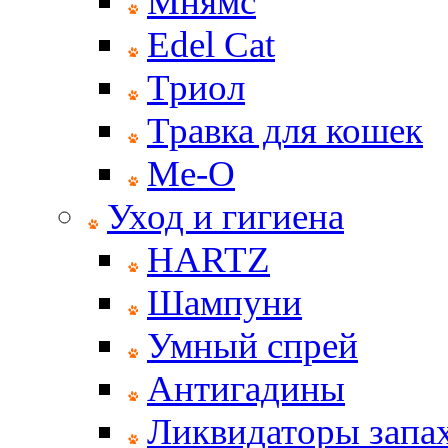
Мнямс
Edel Cat
Триол
Травка для кошек
Ме-О
Уход и гигиена
HARTZ
Шампуни
Умный спрей
Антигадины
Ликвидаторы запах