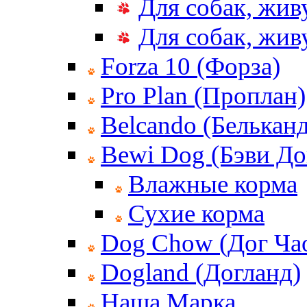
Для собак, жив
Для собак, жи
Forza 10 (Форза)
Pro Plan (Проплан)
Belcando (Белькан
Bewi Dog (Бэви До
Влажные корма
Сухие корма
Dog Chow (Дог Ча
Dogland (Догланд)
Наша Марка