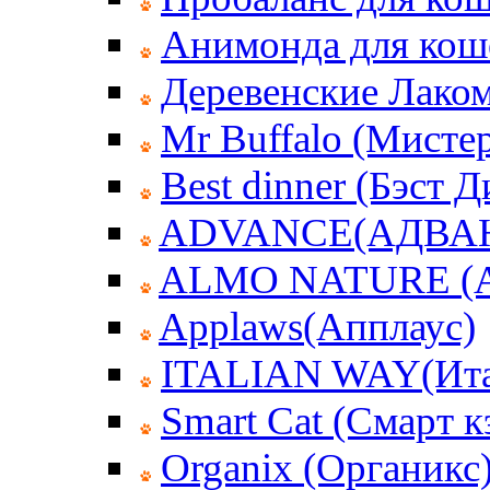
Анимонда для кош
Деревенские Лаком
Mr Buffalo (Мисте
Best dinner (Бэст 
ADVANCE(АДВА
ALMO NATURE (
Applaws(Апплаус)
ITALIAN WAY(Ита
Smart Cat (Смарт к
Organix (Органикс