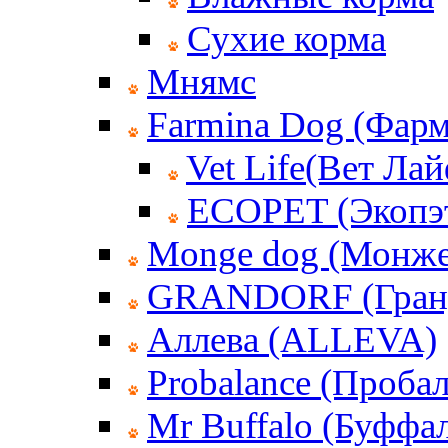
Сухие корма
Мнямс
Farmina Dog (Фар
Vet Life(Вет Лай
ECOPET (Экопэ
Monge dog (Монже
GRANDORF (Гран
Аллева (ALLEVA)
Probalance (Пробал
Mr Buffalo (Буффа