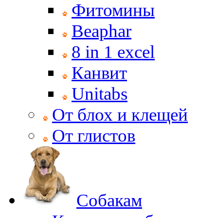
Фитомины
Beaphar
8 in 1 excel
Канвит
Unitabs
От блох и клещей
От глистов
Собакам