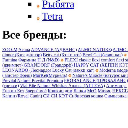
Рыбята
Tetra
Все бренды:
ZOO-M
Acana
ADVANCE (АДВАНС)
ALMO NATURE(АЛМО 
dinner (Бэст диннэр)
Betty cat (Бэтти кэт)
Bewi Cat (бевви кат)
Farmina Фармина Н Д (N&D)
FLEXI classic
flexi comfort
flexi s
(джимпет)
GRANDORF (Грандорф)
HAPPY CAT (ХЕППИ КЭТ
LEONARDO (Леонардо)
Lucky Cat (лакки кат)
Moderna (моде
( мистер фреш)
MurKel(Муркель)
Nature’s Miracle (натурэс ми
Prevital Naturel
Prevital Premium
PROBALANCE (ПРОБАЛАНС)
(трикси)
Vial Bite Naturel
Whiskas
Аллева (ALLEVA)
Анимонда
Ешкин Кот
Зверьё моё
Кошкин дом
Лапки
МеО
Мнямс
НЕКСГ
Канин (Royal Canin)
СИ СИ КЭТ
Сибирская кошка
Симпарика