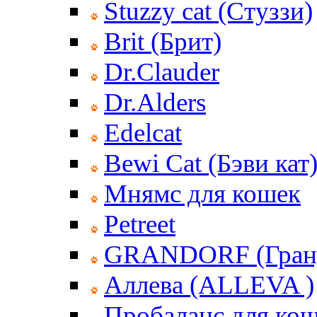
Stuzzy cat (Стуззи)
Brit (Брит)
Dr.Clauder
Dr.Alders
Edelcat
Bewi Cat (Бэви кат
Мнямс для кошек
Petreet
GRANDORF (Гран
Аллева (ALLEVA )
Пробаланс для ко