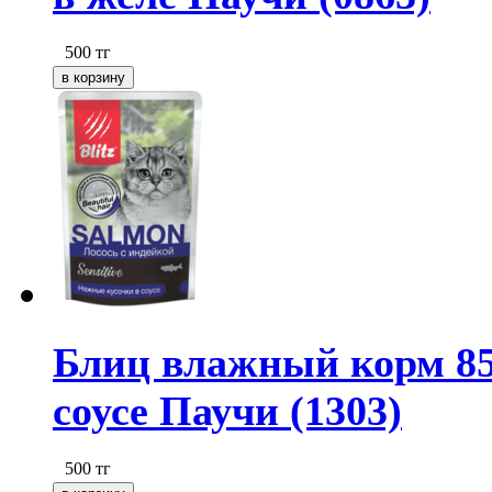
500
тг
Блиц влажный корм 85
соусе Паучи (1303)
500
тг