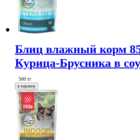
Блиц влажный корм 85
Курица-Брусника в соу
500
тг