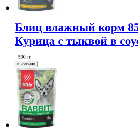
Блиц влажный корм 85
Курица с тыквой в соу
500
тг