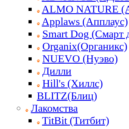
ALMO NATURE (
Applaws (Апплаус)
Smart Dog (Смарт 
Organix(Органикс)
NUEVO (Нуэво)
Дилли
Hill's (Хиллс)
BLITZ(Блиц)
Лакомства
TitBit (Титбит)