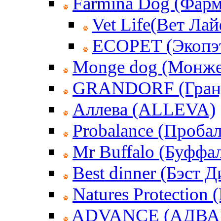
Farmina Dog (Фар
Vet Life(Вет Лай
ECOPET (Экопэ
Monge dog (Монже
GRANDORF (Гран
Аллева (ALLEVA)
Probalance (Пробал
Mr Buffalo (Буффа
Best dinner (Бэст 
Natures Protection
ADVANCE (АДВА