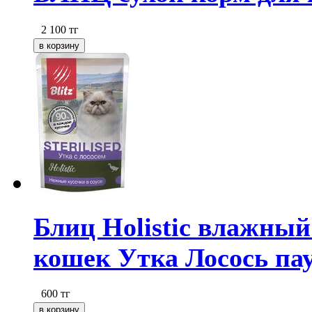
2 100
тг
Блиц Holistic влажный
кошек Утка Лосось пау
600
тг