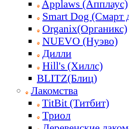
Applaws (Апплаус)
Smart Dog (Смарт 
Organix(Органикс)
NUEVO (Нуэво)
Дилли
Hill's (Хиллс)
BLITZ(Блиц)
Лакомства
TitBit (Титбит)
Триол
Деревенские лаком