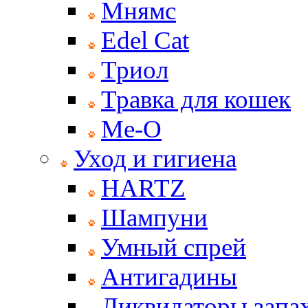
Мнямс
Edel Cat
Триол
Травка для кошек
Ме-О
Уход и гигиена
HARTZ
Шампуни
Умный спрей
Антигадины
Ликвидаторы запах