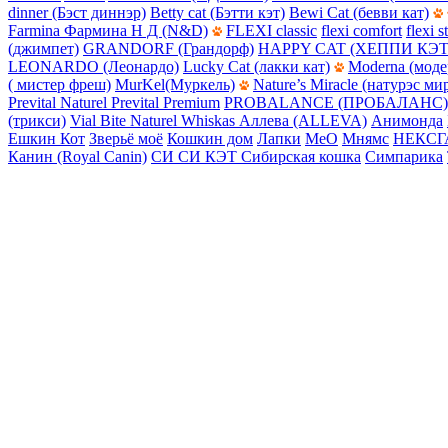
dinner (Бэст диннэр)
Betty cat (Бэтти кэт)
Bewi Cat (бевви кат)
Farmina Фармина Н Д (N&D)
FLEXI classic
flexi comfort
flexi s
(джимпет)
GRANDORF (Грандорф)
HAPPY CAT (ХЕППИ КЭТ
LEONARDO (Леонардо)
Lucky Cat (лакки кат)
Moderna (моде
( мистер фреш)
MurKel(Муркель)
Nature’s Miracle (натурэс ми
Prevital Naturel
Prevital Premium
PROBALANCE (ПРОБАЛАНС)
(трикси)
Vial Bite Naturel
Whiskas
Аллева (ALLEVA)
Анимонда
Ешкин Кот
Зверьё моё
Кошкин дом
Лапки
МеО
Мнямс
НЕКСГ
Канин (Royal Canin)
СИ СИ КЭТ
Сибирская кошка
Симпарика