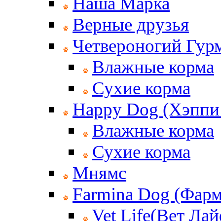
Наша Марка
Верные друзья
Четвероногий Гур
Влажные корма
Сухие корма
Happy Dog (Хэппи
Влажные корма
Сухие корма
Мнямс
Farmina Dog (Фар
Vet Life(Вет Лай