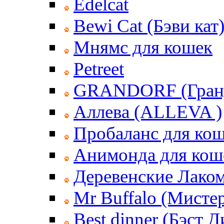
Edelcat
Bewi Cat (Бэви кат
Мнямс для кошек
Petreet
GRANDORF (Гран
Аллева (ALLEVA )
Пробаланс для ко
Анимонда для кош
Деревенские Лаком
Mr Buffalo (Мисте
Best dinner (Бэст 