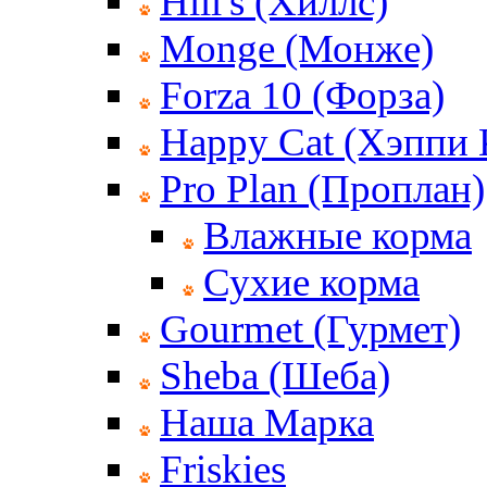
Hill's (Хиллс)
Monge (Монже)
Forza 10 (Форза)
Happy Cat (Хэппи 
Pro Plan (Проплан)
Влажные корма
Сухие корма
Gourmet (Гурмет)
Sheba (Шеба)
Наша Марка
Friskies