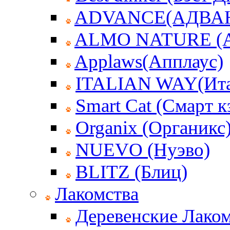
ADVANCE(АДВА
ALMO NATURE (
Applaws(Апплаус)
ITALIAN WAY(Ита
Smart Cat (Смарт к
Organix (Органикс
NUEVO (Нуэво)
BLITZ (Блиц)
Лакомства
Деревенские Лаком