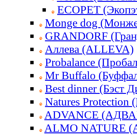
ECOPET (Экопэ
Monge dog (Монже
GRANDORF (Гран
Аллева (ALLEVA)
Probalance (Пробал
Mr Buffalo (Буффа
Best dinner (Бэст 
Natures Protection
ADVANCE (АДВА
ALMO NATURE (