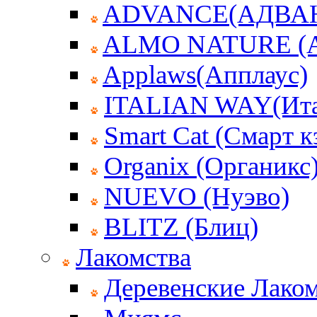
ADVANCE(АДВА
ALMO NATURE (
Applaws(Апплаус)
ITALIAN WAY(Ита
Smart Cat (Смарт к
Organix (Органикс
NUEVO (Нуэво)
BLITZ (Блиц)
Лакомства
Деревенские Лаком