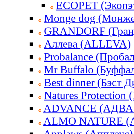
ECOPET (Экопэ
Monge dog (Монже
GRANDORF (Гран
Аллева (ALLEVA)
Probalance (Пробал
Mr Buffalo (Буффа
Best dinner (Бэст 
Natures Protection
ADVANCE (АДВА
ALMO NATURE (
Applaws (Апплаус)