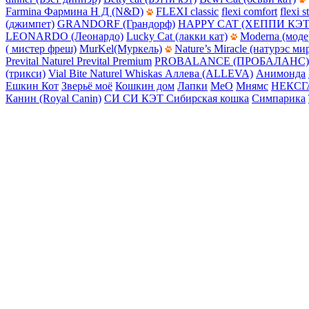
Farmina Фармина Н Д (N&D)
FLEXI classic
flexi comfort
flexi s
(джимпет)
GRANDORF (Грандорф)
HAPPY CAT (ХЕППИ КЭТ
LEONARDO (Леонардо)
Lucky Cat (лакки кат)
Moderna (моде
( мистер фреш)
MurKel(Муркель)
Nature’s Miracle (натурэс ми
Prevital Naturel
Prevital Premium
PROBALANCE (ПРОБАЛАНС)
(трикси)
Vial Bite Naturel
Whiskas
Аллева (ALLEVA)
Анимонда
Ешкин Кот
Зверьё моё
Кошкин дом
Лапки
МеО
Мнямс
НЕКСГ
Канин (Royal Canin)
СИ СИ КЭТ
Сибирская кошка
Симпарика