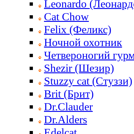
Leonardo (Леонард
Cat Chow
Felix (Феликс)
Ночной охотник
Четвероногий гур
Shezir (Шезир)
Stuzzy cat (Стуззи)
Brit (Брит)
Dr.Clauder
Dr.Alders
Edelcat