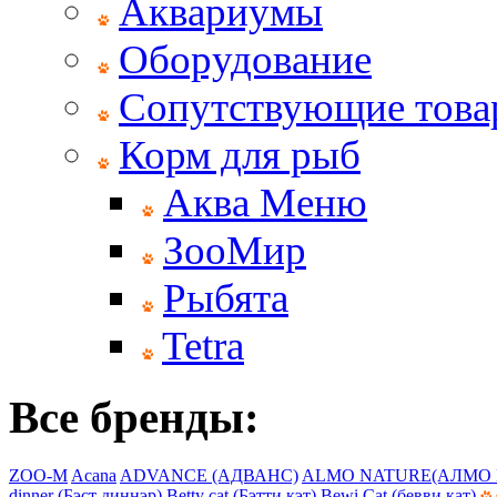
Аквариумы
Оборудование
Сопутствующие тов
Корм для рыб
Аква Меню
ЗооМир
Рыбята
Tetra
Все бренды:
ZOO-M
Acana
ADVANCE (АДВАНС)
ALMO NATURE(АЛМО 
dinner (Бэст диннэр)
Betty cat (Бэтти кэт)
Bewi Cat (бевви кат)