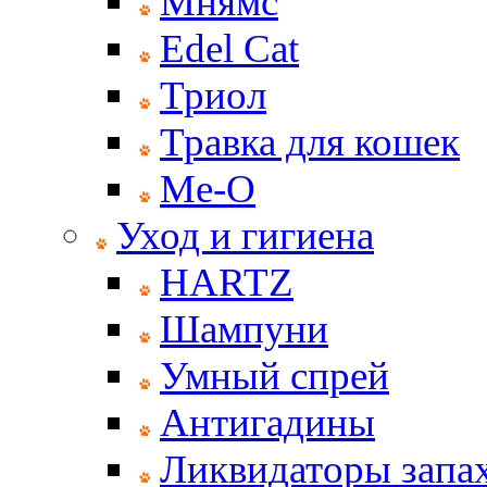
Мнямс
Edel Cat
Триол
Травка для кошек
Ме-О
Уход и гигиена
HARTZ
Шампуни
Умный спрей
Антигадины
Ликвидаторы запах