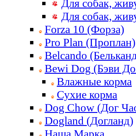
Для собак, жив
Для собак, жи
Forza 10 (Форза)
Pro Plan (Проплан)
Belcando (Белькан
Bewi Dog (Бэви До
Влажные корма
Сухие корма
Dog Chow (Дог Ча
Dogland (Догланд)
Наша Марка