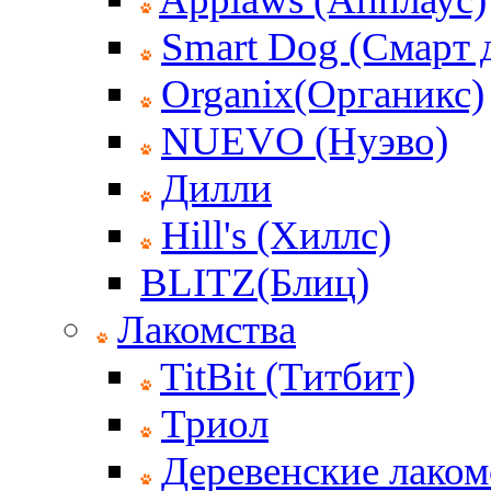
Smart Dog (Смарт 
Organix(Органикс)
NUEVO (Нуэво)
Дилли
Hill's (Хиллс)
BLITZ(Блиц)
Лакомства
TitBit (Титбит)
Триол
Деревенские лаком