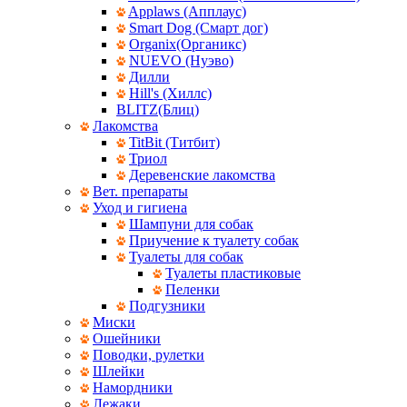
Applaws (Апплаус)
Smart Dog (Смарт дог)
Organix(Органикс)
NUEVO (Нуэво)
Дилли
Hill's (Хиллс)
BLITZ(Блиц)
Лакомства
TitBit (Титбит)
Триол
Деревенские лакомства
Вет. препараты
Уход и гигиена
Шампуни для собак
Приучение к туалету собак
Туалеты для собак
Туалеты пластиковые
Пеленки
Подгузники
Миски
Ошейники
Поводки, рулетки
Шлейки
Намордники
Лежаки