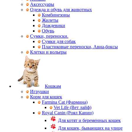
Аксессуары
Одежда и обувь для животных
Комбинезоны
Жилеты
Дождевики
Обувь
Сумки, переноски.
Сумки для собак
Пластиковые переноски, Авиа-боксы
Клетки и вольеры
Кошкам
Игрушки
Корм для кошек
Farmina Cat (Фармина)
Vet Life (Вет лайф)
Royal Canin (Роял Канин)
Для котят и беременных кошек
Для кошек, бывающих на улице