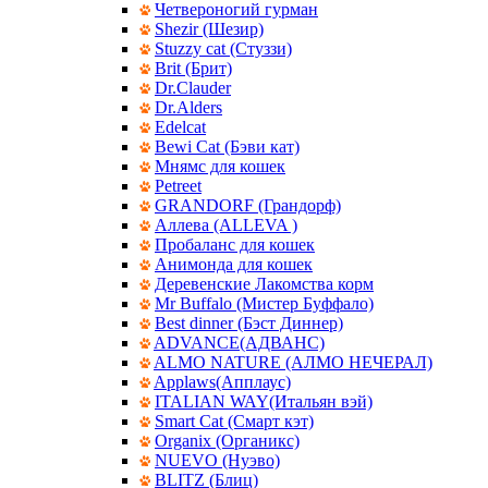
Четвероногий гурман
Shezir (Шезир)
Stuzzy cat (Стуззи)
Brit (Брит)
Dr.Clauder
Dr.Alders
Edelcat
Bewi Cat (Бэви кат)
Мнямс для кошек
Petreet
GRANDORF (Грандорф)
Аллева (ALLEVA )
Пробаланс для кошек
Анимонда для кошек
Деревенские Лакомства корм
Mr Buffalo (Мистер Буффало)
Best dinner (Бэст Диннер)
ADVANCE(АДВАНС)
ALMO NATURE (АЛМО НЕЧЕРАЛ)
Applaws(Апплаус)
ITALIAN WAY(Итальян вэй)
Smart Cat (Смарт кэт)
Organix (Органикс)
NUEVO (Нуэво)
BLITZ (Блиц)