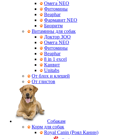
Омега NEO
Фитомины
Beaphar
Фармавит NEO
Биоритм
Витамины для собак
Доктор ЗОО
Омега NEO
Фитомины
Beaphar
8 in 1 excel
Канвит
Unitabs
От блох и клещей
От глистов
Собакам
Корм для собак
Royal Canin (Роял Канин)