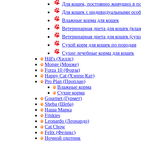
Для кошек, постоянно живущих в 
Для кошек с индивидуальными осо
Влажные корма для кошек
Ветеринарная диета для кошек (вла
Ветеринарная диета для кошек (сухо
Сухой корм для кошек по породам
Сухие лечебные корма для кошек
Hill's (Хиллс)
Monge (Монже)
Forza 10 (Форза)
Happy Cat (Хэппи Кат)
Pro Plan (Проплан)
Влажные корма
Сухие корма
Gourmet (Гурмет)
Sheba (Шеба)
Наша Марка
Friskies
Leonardo (Леонардо)
Cat Chow
Felix (Феликс)
Ночной охотник