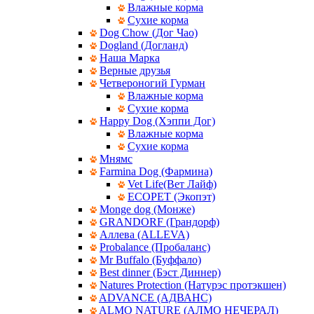
Влажные корма
Сухие корма
Dog Chow (Дог Чао)
Dogland (Догланд)
Наша Марка
Верные друзья
Четвероногий Гурман
Влажные корма
Сухие корма
Happy Dog (Хэппи Дог)
Влажные корма
Сухие корма
Мнямс
Farmina Dog (Фармина)
Vet Life(Вет Лайф)
ECOPET (Экопэт)
Monge dog (Монже)
GRANDORF (Грандорф)
Аллева (ALLEVA)
Probalance (Пробаланс)
Mr Buffalo (Буффало)
Best dinner (Бэст Диннер)
Natures Protection (Натурэс протэкшен)
ADVANCE (АДВАНС)
ALMO NATURE (АЛМО НЕЧЕРАЛ)