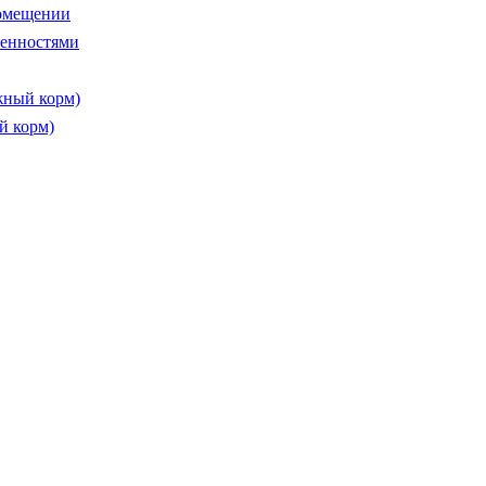
помещении
бенностями
жный корм)
й корм)