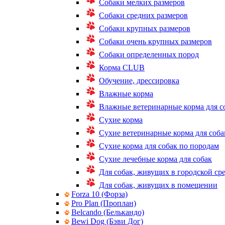
Собаки мелких размеров
Собаки средних размеров
Собаки крупных размеров
Собаки очень крупных размеров
Собаки определенных пород
Корма CLUB
Обучение, дрессировка
Влажные корма
Влажные ветеринарные корма для с
Сухие корма
Сухие ветеринарные корма для соба
Сухие корма для собак по породам
Сухие лечебные корма для собак
Для собак, живущих в городской ср
Для собак, живущих в помещении
Forza 10 (Форза)
Pro Plan (Проплан)
Belcando (Белькандо)
Bewi Dog (Бэви Дог)