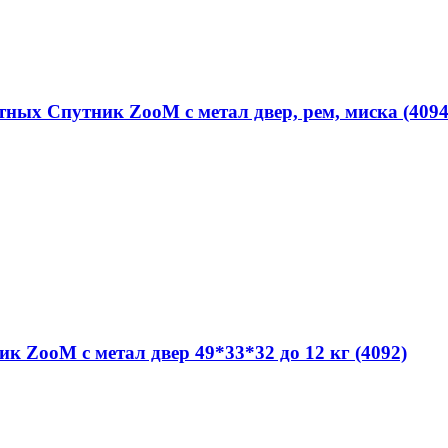
тных Спутник ZooM с метал двер, рем, миска (4094
 ZooM с метал двер 49*33*32 до 12 кг (4092)