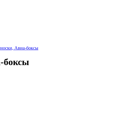
еноски, Авиа-боксы
а-боксы