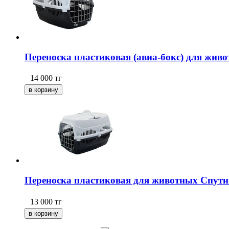
Переноска пластиковая (авиа-бокс) для живо
14 000
тг
Переноска пластиковая для животных Спутник
13 000
тг