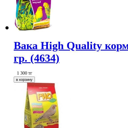
Вака High Quality кор
гр. (4634)
1 300
тг