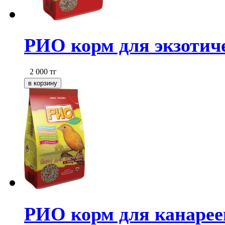
РИО корм для экзотичес
2 000
тг
РИО корм для канареек