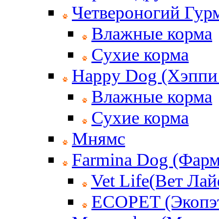
Четвероногий Гур
Влажные корма
Сухие корма
Happy Dog (Хэппи
Влажные корма
Сухие корма
Мнямс
Farmina Dog (Фар
Vet Life(Вет Лай
ECOPET (Экопэ