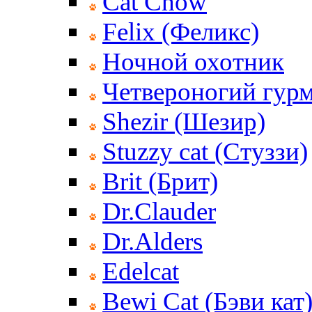
Cat Chow
Felix (Феликс)
Ночной охотник
Четвероногий гур
Shezir (Шезир)
Stuzzy cat (Стуззи)
Brit (Брит)
Dr.Clauder
Dr.Alders
Edelcat
Bewi Cat (Бэви кат