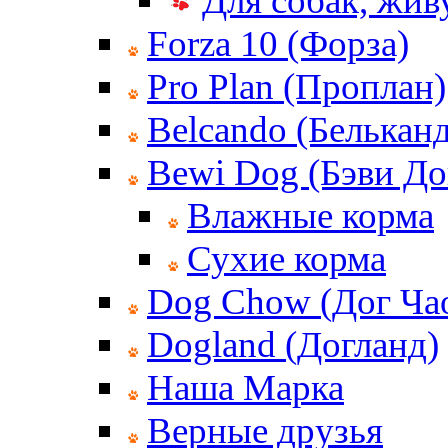
Для собак, жи
Forza 10 (Форза)
Pro Plan (Проплан)
Belcando (Белькан
Bewi Dog (Бэви До
Влажные корма
Сухие корма
Dog Chow (Дог Ча
Dogland (Догланд)
Наша Марка
Верные друзья