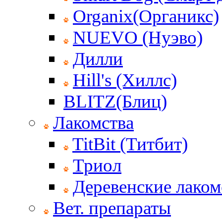
Organix(Органикс)
NUEVO (Нуэво)
Дилли
Hill's (Хиллс)
BLITZ(Блиц)
Лакомства
TitBit (Титбит)
Триол
Деревенские лаком
Вет. препараты