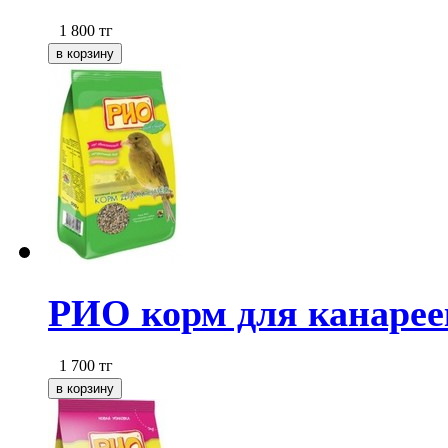
1 800
тг
РИО корм для канареек
1 700
тг