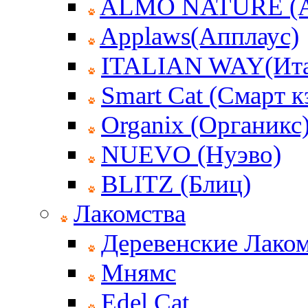
ALMO NATURE (
Applaws(Апплаус)
ITALIAN WAY(Ита
Smart Cat (Смарт к
Organix (Органикс
NUEVO (Нуэво)
BLITZ (Блиц)
Лакомства
Деревенские Лаком
Мнямс
Edel Cat