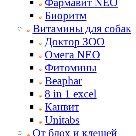
Фармавит NEO
Биоритм
Витамины для собак
Доктор ЗОО
Омега NEO
Фитомины
Beaphar
8 in 1 excel
Канвит
Unitabs
От блох и клещей