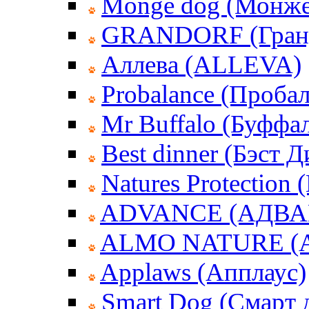
Monge dog (Монже
GRANDORF (Гран
Аллева (ALLEVA)
Probalance (Пробал
Mr Buffalo (Буффа
Best dinner (Бэст 
Natures Protection
ADVANCE (АДВА
ALMO NATURE (
Applaws (Апплаус)
Smart Dog (Смарт 